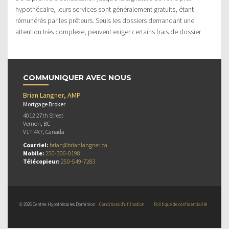
hypothécaire, leurs services sont généralement gratuits, étant
rémunérés par les prêteurs. Seuls les dossiers demandant une
attention très complexe, peuvent exiger certains frais de dossier.
COMMUNIQUER AVEC NOUS
Brian Langner, AMP
Mortgage Broker
4012 27th Street
Vernon, BC
V1T 4X7, Canada
Courriel:
brian@brianlangner.ca
Mobile:
250-306-0198
Télécopieur:
250-549-7283
© 2026 Centres Hypothécaires Dominion
Conditions d’utilisation
|
Politique de confidentialité